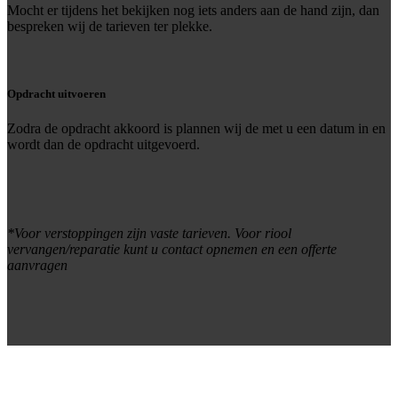
Mocht er tijdens het bekijken nog iets anders aan de hand zijn, dan
bespreken wij de tarieven ter plekke.
Opdracht uitvoeren
Zodra de opdracht akkoord is plannen wij de met u een datum in en
wordt dan de opdracht uitgevoerd.
*Voor verstoppingen zijn vaste tarieven. Voor riool
vervangen/reparatie kunt u contact opnemen en een offerte
aanvragen