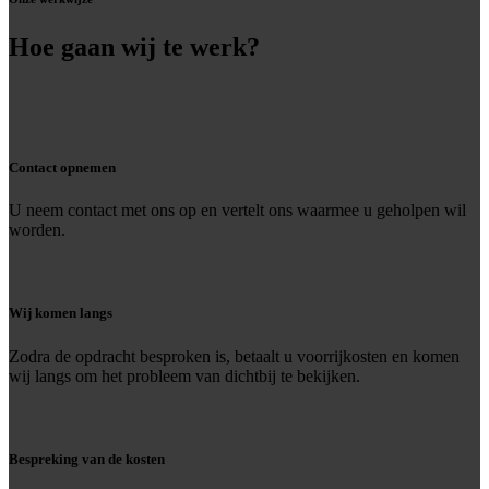
Hoe gaan wij te werk?
Contact opnemen
U neem contact met ons op en vertelt ons waarmee u geholpen wil
worden.
Wij komen langs
Zodra de opdracht besproken is, betaalt u voorrijkosten en komen
wij langs om het probleem van dichtbij te bekijken.
Bespreking van de kosten