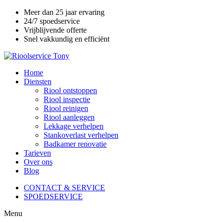
Meer dan 25 jaar ervaring
24/7 spoedservice
Vrijblijvende offerte
Snel vakkundig en efficiënt
Home
Diensten
Riool ontstoppen
Riool inspectie
Riool reinigen
Riool aanleggen
Lekkage verhelpen
Stankoverlast verhelpen
Badkamer renovatie
Tarieven
Over ons
Blog
CONTACT & SERVICE
SPOEDSERVICE
Menu