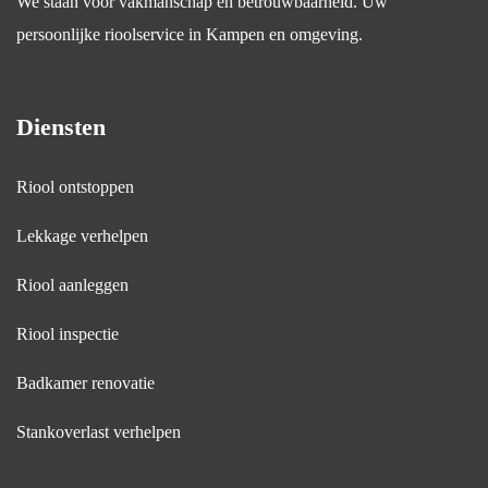
We staan voor vakmanschap en betrouwbaarheid. Uw
wel 
persoonlijke rioolservice in Kampen en omgeving.
gezegd 
dat het 
niks 
Diensten
persoo
nlijks 
is maar 
Riool ontstoppen
dat ik 
hem 
Lekkage verhelpen
niet 
Riool aanleggen
graag 
in deze 
Riool inspectie
hoedan
igheid 
Badkamer renovatie
weer 
zie.
Stankoverlast verhelpen