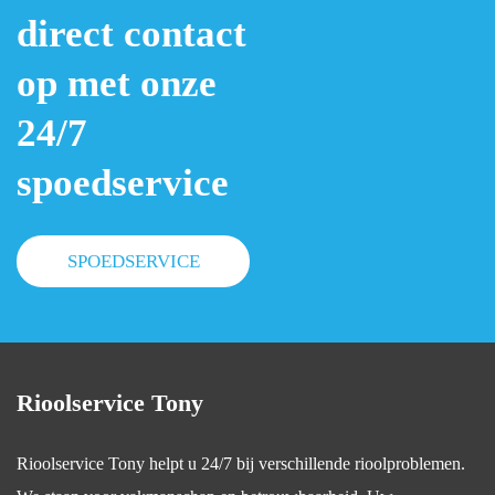
aan de 
pen.
prijs, 
direct contact
slag. 
Super 
dus"ge
Streept 
tevrede
en"onv
op met onze
alle 
n!
erwach
24/7
mogelij
te 
kheden 
kosten.
spoedservice
1 voor 
1 af 
om tot 
de 
SPOEDSERVICE
uiteind
elijke 
oorzaa
k te 
komen. 
Rioolservice Tony
Top 
geholp
Rioolservice Tony helpt u 24/7 bij verschillende rioolproblemen.
en !
Heb 